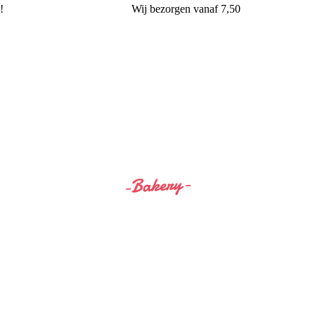
!
Wij
bezorgen
vanaf 7,50
Siss&Bro Bakery Ommen