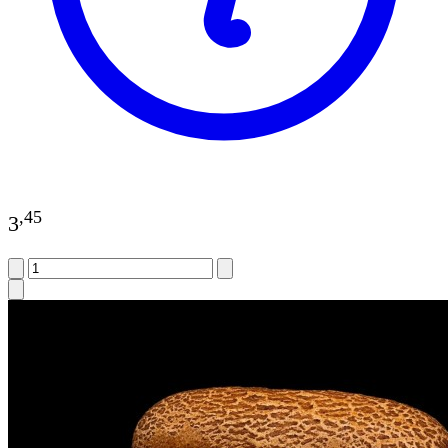
,
45
3