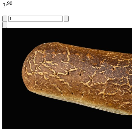
,
90
3