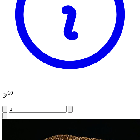
,
60
3