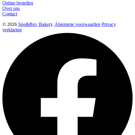
Online bestellen
Over ons
Contact
© 2026
Siss&Bro; Bakery
.
Algemene voorwaarden
Privacy
verklaring