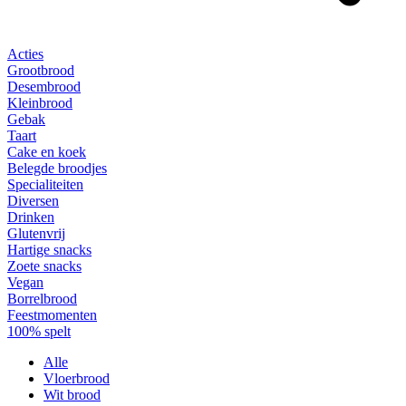
Acties
Grootbrood
Desembrood
Kleinbrood
Gebak
Taart
Cake en koek
Belegde broodjes
Specialiteiten
Diversen
Drinken
Glutenvrij
Hartige snacks
Zoete snacks
Vegan
Borrelbrood
Feestmomenten
100% spelt
Alle
Vloerbrood
Wit brood