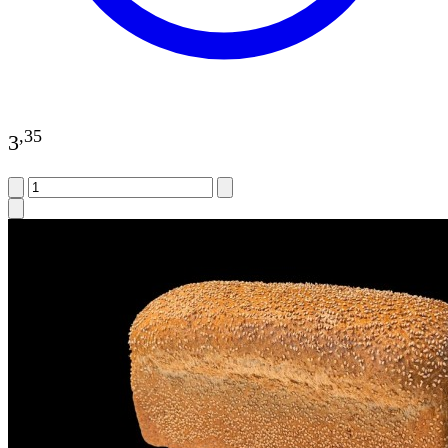
,
35
3