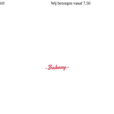
!
Wij
bezorgen
vanaf 7,50
Siss&Bro Bakery Ommen