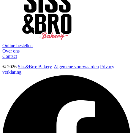
Online bestellen
Over ons
Contact
© 2026
Siss&Bro; Bakery
.
Algemene voorwaarden
Privacy
verklaring