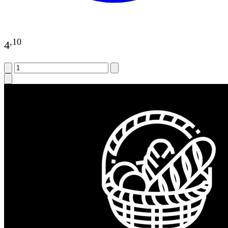
,
10
4