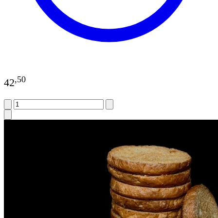
,
50
42