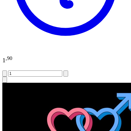
,
90
1