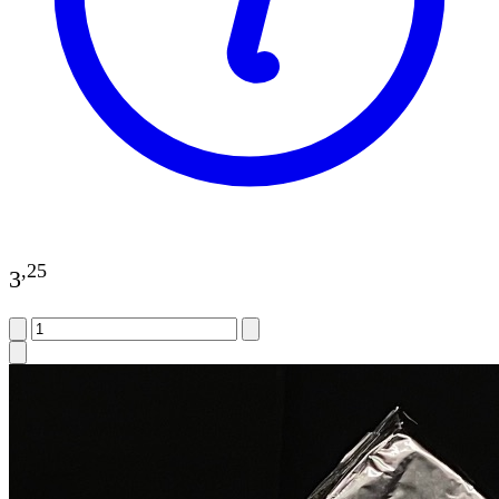
,
25
3