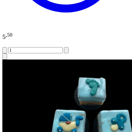
,
50
5