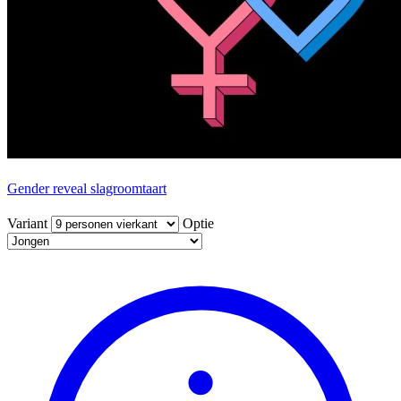
Gender reveal slagroomtaart
Variant
Optie