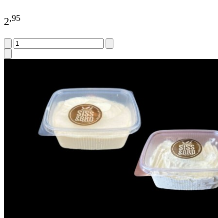
,
95
2