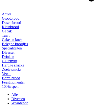
Acties
Grootbrood
Desembrood
Kleinbrood
Gebak
Taart
Cake en koek
Belegde broodjes
Specialiteiten
Diversen
Drinken
Glutenvrij
Hartige snacks
Zoete snacks
Vegan
Borrelbrood
Feestmomenten
100% spelt
Alle
Diversen
Waardebon