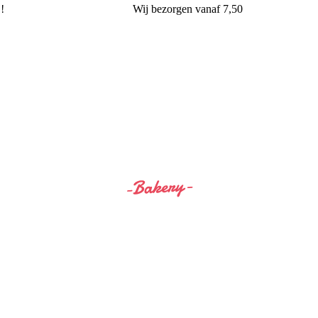
!
Wij
bezorgen
vanaf 7,50
Siss&Bro Bakery Ommen