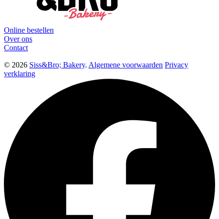
Online bestellen
Over ons
Contact
© 2026
Siss&Bro; Bakery
.
Algemene voorwaarden
Privacy
verklaring