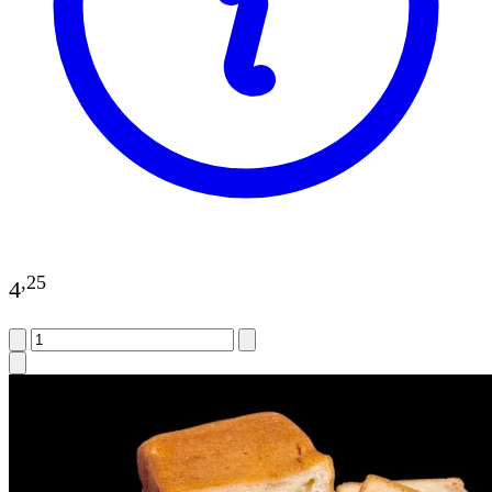
,
25
4