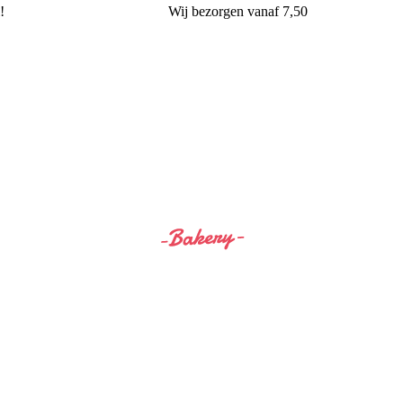
!
Wij
bezorgen
vanaf 7,50
Siss&Bro Bakery Ommen