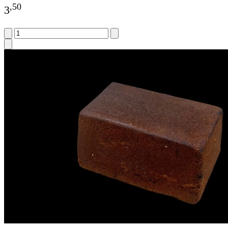
,
50
3