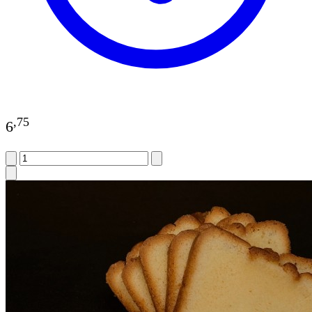
,
75
6