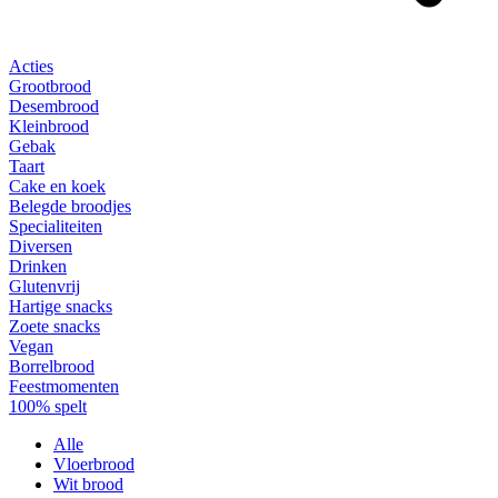
Acties
Grootbrood
Desembrood
Kleinbrood
Gebak
Taart
Cake en koek
Belegde broodjes
Specialiteiten
Diversen
Drinken
Glutenvrij
Hartige snacks
Zoete snacks
Vegan
Borrelbrood
Feestmomenten
100% spelt
Alle
Vloerbrood
Wit brood