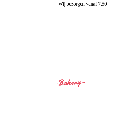
Wij
bezorgen
vanaf 7,50
Siss&Bro Bakery Ommen