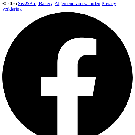
© 2026
Siss&Bro; Bakery
.
Algemene voorwaarden
Privacy
verklaring