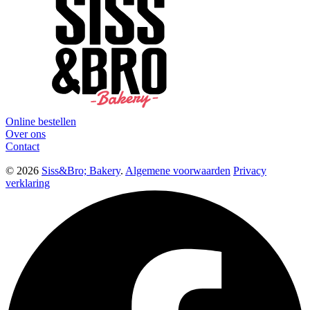
Online bestellen
Over ons
Contact
© 2026
Siss&Bro; Bakery
.
Algemene voorwaarden
Privacy
verklaring