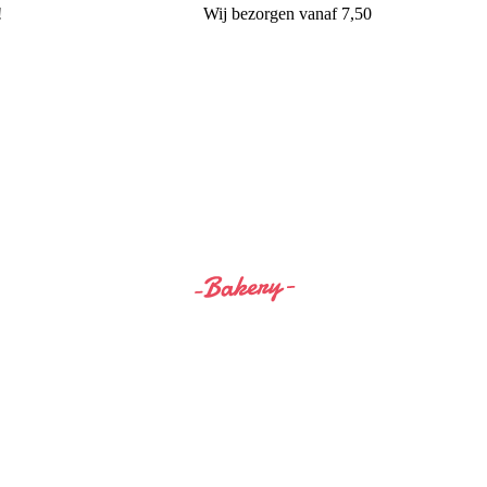
!
Wij
bezorgen
vanaf 7,50
Siss&Bro Bakery Ommen