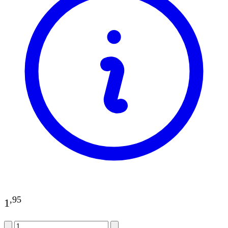
,
95
1