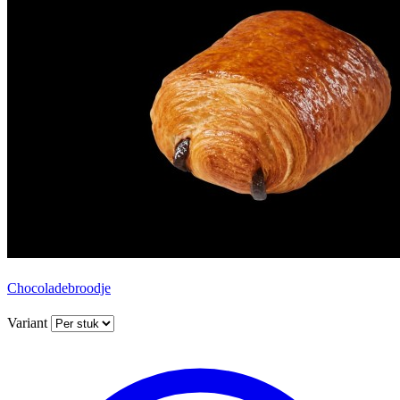
Chocoladebroodje
Variant