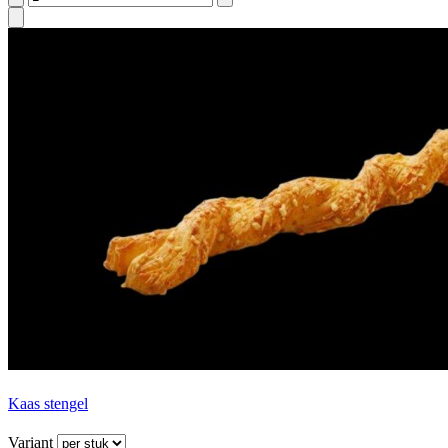
Kaas stengel
Variant