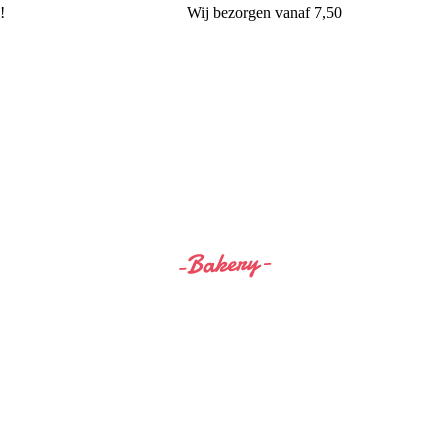
!
Wij
bezorgen
vanaf 7,50
Siss&Bro Bakery Ommen