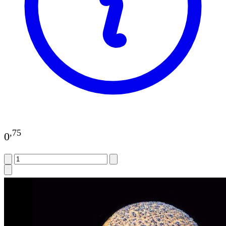
,
75
0