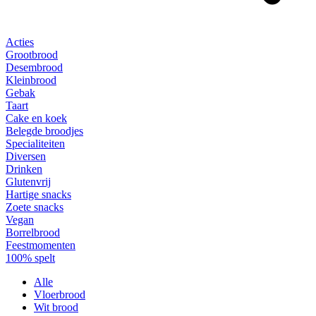
Acties
Grootbrood
Desembrood
Kleinbrood
Gebak
Taart
Cake en koek
Belegde broodjes
Specialiteiten
Diversen
Drinken
Glutenvrij
Hartige snacks
Zoete snacks
Vegan
Borrelbrood
Feestmomenten
100% spelt
Alle
Vloerbrood
Wit brood