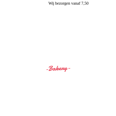
Wij
bezorgen
vanaf 7,50
Siss&Bro Bakery Ommen