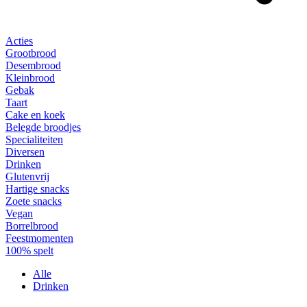
Acties
Grootbrood
Desembrood
Kleinbrood
Gebak
Taart
Cake en koek
Belegde broodjes
Specialiteiten
Diversen
Drinken
Glutenvrij
Hartige snacks
Zoete snacks
Vegan
Borrelbrood
Feestmomenten
100% spelt
Alle
Drinken