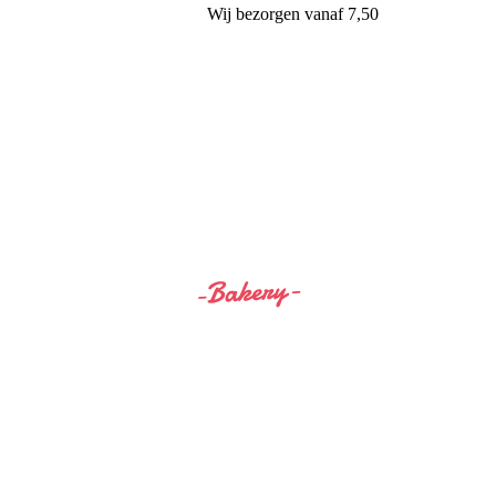
Wij
bezorgen
vanaf 7,50
Siss&Bro Bakery Ommen