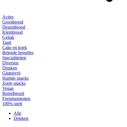
Acties
Grootbrood
Desembrood
Kleinbrood
Gebak
Taart
Cake en koek
Belegde broodjes
Specialiteiten
Diversen
Drinken
Glutenvrij
Hartige snacks
Zoete snacks
Vegan
Borrelbrood
Feestmomenten
100% spelt
Alle
Drinken