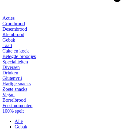
Acties
Grootbrood
Desembrood
Kleinbrood
Gebak
Taart
Cake en koek
Belegde broodjes
Specialiteiten
Diversen
Drinken
Glutenvrij
Hartige snacks
Zoete snacks
Vegan
Borrelbrood
Feestmomenten
100% spelt
Alle
Gebak