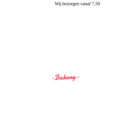
Wij
bezorgen
vanaf 7,50
Siss&Bro Bakery Ommen