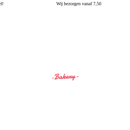
!
Wij
bezorgen
vanaf 7,50
Siss&Bro Bakery Ommen