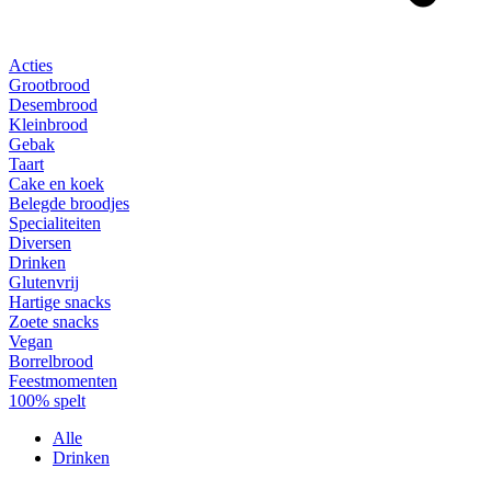
Acties
Grootbrood
Desembrood
Kleinbrood
Gebak
Taart
Cake en koek
Belegde broodjes
Specialiteiten
Diversen
Drinken
Glutenvrij
Hartige snacks
Zoete snacks
Vegan
Borrelbrood
Feestmomenten
100% spelt
Alle
Drinken