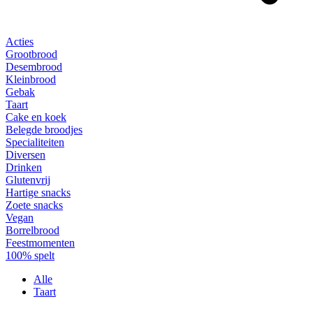
Acties
Grootbrood
Desembrood
Kleinbrood
Gebak
Taart
Cake en koek
Belegde broodjes
Specialiteiten
Diversen
Drinken
Glutenvrij
Hartige snacks
Zoete snacks
Vegan
Borrelbrood
Feestmomenten
100% spelt
Alle
Taart