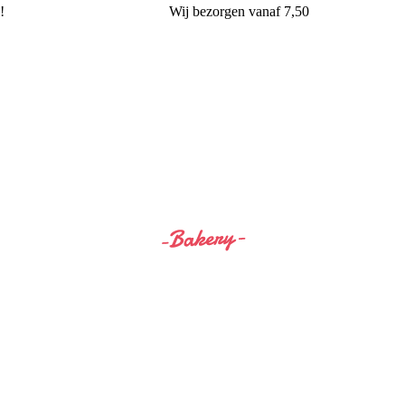
!
Wij
bezorgen
vanaf 7,50
Siss&Bro Bakery Ommen