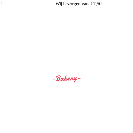
l!
Wij
bezorgen
vanaf 7,50
Siss&Bro Bakery Ommen