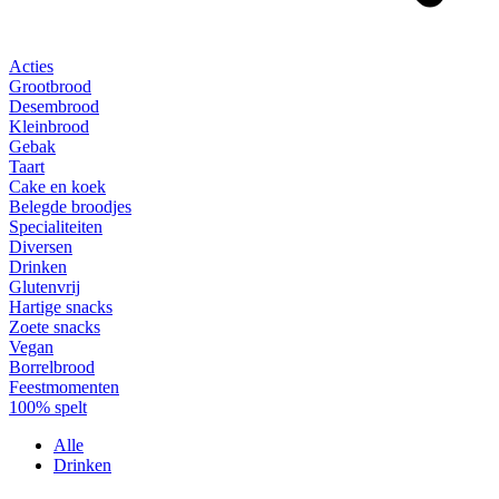
Acties
Grootbrood
Desembrood
Kleinbrood
Gebak
Taart
Cake en koek
Belegde broodjes
Specialiteiten
Diversen
Drinken
Glutenvrij
Hartige snacks
Zoete snacks
Vegan
Borrelbrood
Feestmomenten
100% spelt
Alle
Drinken