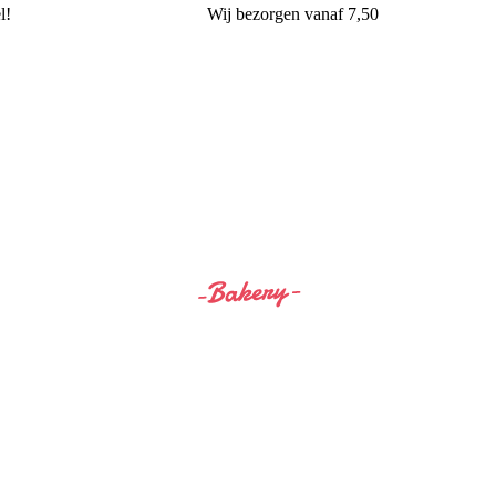
l!
Wij
bezorgen
vanaf 7,50
Siss&Bro Bakery Ommen