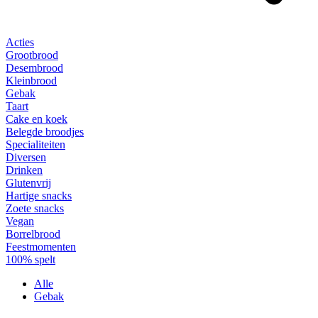
Acties
Grootbrood
Desembrood
Kleinbrood
Gebak
Taart
Cake en koek
Belegde broodjes
Specialiteiten
Diversen
Drinken
Glutenvrij
Hartige snacks
Zoete snacks
Vegan
Borrelbrood
Feestmomenten
100% spelt
Alle
Gebak