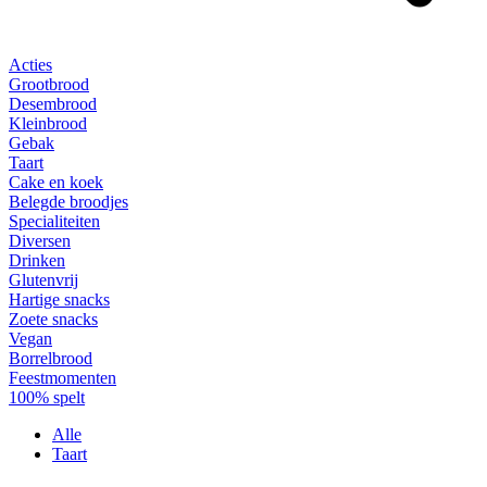
Acties
Grootbrood
Desembrood
Kleinbrood
Gebak
Taart
Cake en koek
Belegde broodjes
Specialiteiten
Diversen
Drinken
Glutenvrij
Hartige snacks
Zoete snacks
Vegan
Borrelbrood
Feestmomenten
100% spelt
Alle
Taart