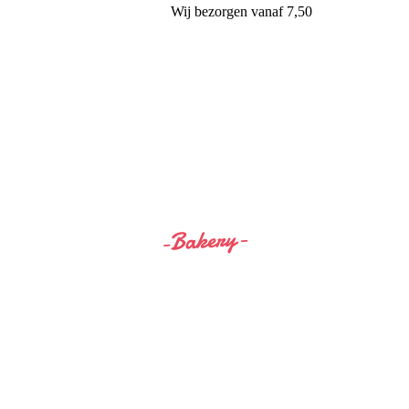
Wij
bezorgen
vanaf 7,50
Siss&Bro Bakery Ommen